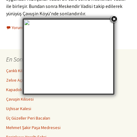
ile birleşir. Bundan sonra Meskendir Vadisi takip edilerek
yürüyüş Çavuşin Köyü’nde sonlandırılır.
Yorum yapın
En Son İncelemeler
Çarıklı Kilise ( Göreme Açık Hava Müzesi )
Zelve Açık Hava Müzesi Ören Yeri
Kapadokya Yeraltı Şehirleri Hakkında Bilmeniz Gerekenler
Çavuşin Kilisesi
Uçhisar Kalesi
Üç Güzeller Peri Bacaları
Mehmet Şakir Paşa Medresesi