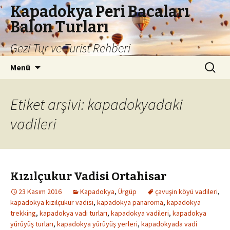
Kapadokya Peri Bacaları
Balon Turları
Gezi Tur ve Turist Rehberi
İçeriğe
Arama:
Menü
atla
Etiket arşivi: kapadokyadaki
vadileri
Kızılçukur Vadisi Ortahisar
23 Kasım 2016
Kapadokya
,
Ürgüp
çavuşin köyü vadileri
,
kapadokya kızılçukur vadisi
,
kapadokya panaroma
,
kapadokya
trekking
,
kapadokya vadi turları
,
kapadokya vadileri
,
kapadokya
yürüyüş turları
,
kapadokya yürüyüş yerleri
,
kapadokyada vadi