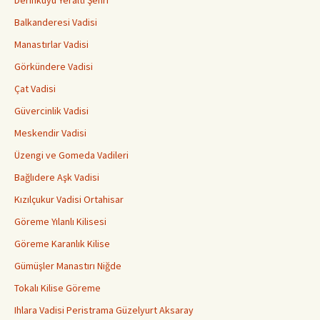
Derinkuyu Yeraltı Şehri
Balkanderesi Vadisi
Manastırlar Vadisi
Görkündere Vadisi
Çat Vadisi
Güvercinlik Vadisi
Meskendir Vadisi
Üzengi ve Gomeda Vadileri
Bağlıdere Aşk Vadisi
Kızılçukur Vadisi Ortahisar
Göreme Yılanlı Kilisesi
Göreme Karanlık Kilise
Gümüşler Manastırı Niğde
Tokalı Kilise Göreme
Ihlara Vadisi Peristrama Güzelyurt Aksaray