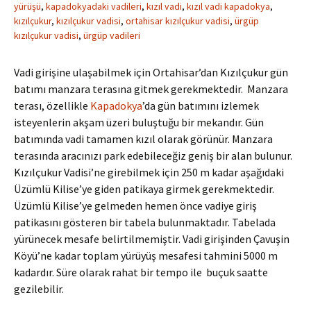
yürüşü
,
kapadokyadaki vadileri
,
kızıl vadi
,
kızıl vadi kapadokya
,
kızılçukur
,
kızılçukur vadisi
,
ortahisar kızılçukur vadisi
,
ürgüp
kızılçukur vadisi
,
ürgüp vadileri
Vadi girişine ulaşabilmek için Ortahisar’dan Kızılçukur gün
batımı manzara terasına gitmek gerekmektedir. Manzara
terası, özellikle
Kapadokya
’da gün batımını izlemek
isteyenlerin akşam üzeri buluştuğu bir mekandır. Gün
batımında vadi tamamen kızıl olarak görünür. Manzara
terasında aracınızı park edebileceğiz geniş bir alan bulunur.
Kızılçukur Vadisi’ne girebilmek için 250 m kadar aşağıdaki
Üzümlü Kilise’ye giden patikaya girmek gerekmektedir.
Üzümlü Kilise’ye gelmeden hemen önce vadiye giriş
patikasını gösteren bir tabela bulunmaktadır. Tabelada
yürünecek mesafe belirtilmemiştir. Vadi girişinden Çavuşin
Köyü’ne kadar toplam yürüyüş mesafesi tahmini 5000 m
kadardır. Süre olarak rahat bir tempo ile buçuk saatte
gezilebilir.