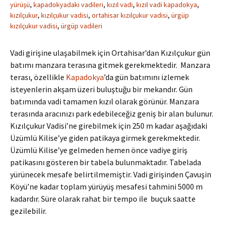
yürüşü
,
kapadokyadaki vadileri
,
kızıl vadi
,
kızıl vadi kapadokya
,
kızılçukur
,
kızılçukur vadisi
,
ortahisar kızılçukur vadisi
,
ürgüp
kızılçukur vadisi
,
ürgüp vadileri
Vadi girişine ulaşabilmek için Ortahisar’dan Kızılçukur gün
batımı manzara terasına gitmek gerekmektedir. Manzara
terası, özellikle
Kapadokya
’da gün batımını izlemek
isteyenlerin akşam üzeri buluştuğu bir mekandır. Gün
batımında vadi tamamen kızıl olarak görünür. Manzara
terasında aracınızı park edebileceğiz geniş bir alan bulunur.
Kızılçukur Vadisi’ne girebilmek için 250 m kadar aşağıdaki
Üzümlü Kilise’ye giden patikaya girmek gerekmektedir.
Üzümlü Kilise’ye gelmeden hemen önce vadiye giriş
patikasını gösteren bir tabela bulunmaktadır. Tabelada
yürünecek mesafe belirtilmemiştir. Vadi girişinden Çavuşin
Köyü’ne kadar toplam yürüyüş mesafesi tahmini 5000 m
kadardır. Süre olarak rahat bir tempo ile buçuk saatte
gezilebilir.