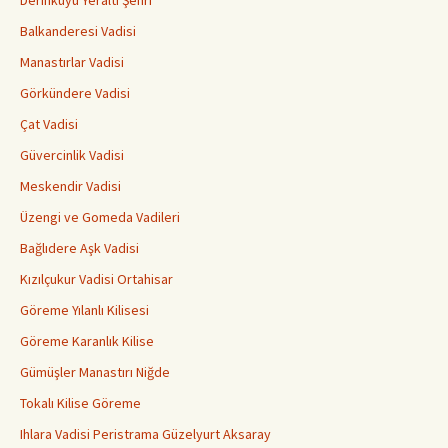
Derinkuyu Yeraltı Şehri
Balkanderesi Vadisi
Manastırlar Vadisi
Görkündere Vadisi
Çat Vadisi
Güvercinlik Vadisi
Meskendir Vadisi
Üzengi ve Gomeda Vadileri
Bağlıdere Aşk Vadisi
Kızılçukur Vadisi Ortahisar
Göreme Yılanlı Kilisesi
Göreme Karanlık Kilise
Gümüşler Manastırı Niğde
Tokalı Kilise Göreme
Ihlara Vadisi Peristrama Güzelyurt Aksaray