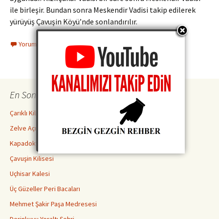
ile birleşir. Bundan sonra Meskendir Vadisi takip edilerek
yürüyüş Çavuşin Köyü’nde sonlandırılır.
Yorum yapın
En Son İncelemeler
Çarıklı Kilise ( Göreme Açık Hava Müzesi )
Zelve Açık Hava Müzesi Ören Yeri
Kapadokya Yeraltı Şehirleri Hakkında Bilmeniz Gerekenler
Çavuşin Kilisesi
Uçhisar Kalesi
Üç Güzeller Peri Bacaları
Mehmet Şakir Paşa Medresesi