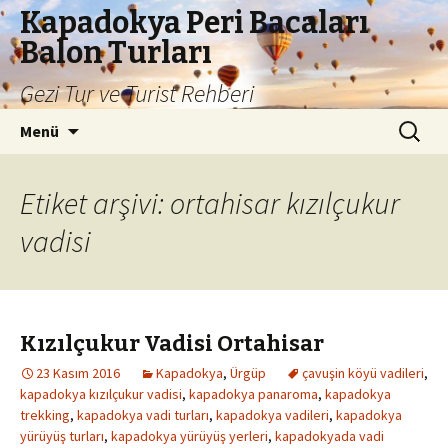
Kapadokya Peri Bacaları
Balon Turları
Gezi Tur ve Turist Rehberi
İçeriğe
Arama:
Menü
atla
Etiket arşivi: ortahisar kızılçukur
vadisi
Kızılçukur Vadisi Ortahisar
23 Kasım 2016
Kapadokya
,
Ürgüp
çavuşin köyü vadileri
,
kapadokya kızılçukur vadisi
,
kapadokya panaroma
,
kapadokya
trekking
,
kapadokya vadi turları
,
kapadokya vadileri
,
kapadokya
yürüyüş turları
,
kapadokya yürüyüş yerleri
,
kapadokyada vadi